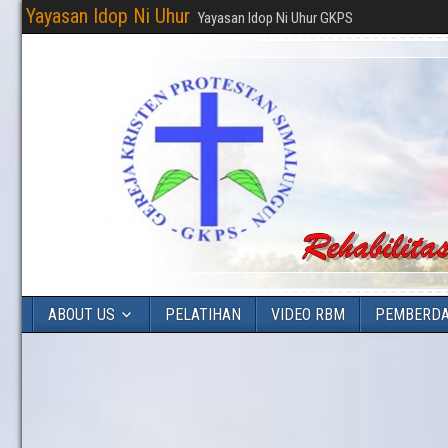
Yayasan Idop Ni Uhur
Yayasan Idop Ni Uhur GKPS
ABOUT US
PELATIHAN
VIDEO RBM
PEMBERD