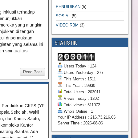
PENDIDIKAN
(5)
inklusif terhadap
SOSIAL
(5)
menunjukkan
mereka yang mungkin
VIDEO RBM
(3)
njukkan di tengah
ul di permukaan
STATISTIK
giatan yang selama ini
 spiritualitas
Users Today : 124
Read Post
Users Yesterday : 277
This Month : 1511
This Year : 39930
Total Users : 203011
Views Today : 1202
Total views : 511072
Pendidikan GKPS (YP
Who's Online : 1
pala Sekolah, Wakil
Your IP Address : 216.73.216.65
i, dari Kamis-Sabtu,
Server Time : 2026-08-06
, kompleks Kantor
matang Siantar. Ada