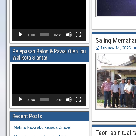
Video
Player
00:00
02:45
Saling Memahami
January 14, 2025
Pelepasan Balon & Pawai Oleh Ibu
Walikota Siantar
Video
Player
00:00
12:18
Recent Posts
Makna Rabu abu kepada Difabel
Teori spiritual