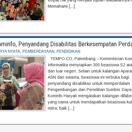
empat hal yang menjadi tujuan diadakannya ra
Memahami […]
minfo, Penyandang Disabilitas Berkesempatan Perd
RYA NYATA
,
PEMBERDAYAAN
,
PENDIDIKAN
TEMPO.CO, Palembang – Kementerian Kom
Informatika menyiapkan 300 beasiswa S2 at
dan luar negeri. Selain untuk kalangan Apara
ASN dan swasta, beasiswa ini terbuka bagi
penyandang disabilitas untuk memperdalam 
Pengembangan dan Penelitian Sumber Daya
Kominfo Haryati mengatakan kalangan difabe
yang sama untuk mendapatkan beasiswa kul
mitra, baik […]