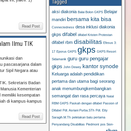
pat ini, yakni: 1)
Tagged
aksi diakonia
Belajar
Balai Bolon GKPS
bersama kita bisa
mandiri
Read Post
desa inklusi
diakonia
Connectedness
difabel
gkps
difabel Kristen Protestan
disabilitas
alam Ilmu TIK
difabel rbm
Efesus 3:
gkps
17
Eporus GKPS
GKPS Resort
guru guru pengajar
unikasi dan
Sidamanik
au pascasarjana dalam
kantor synode
gkps
John Dewey
tur Sipil Negara atau
Keluarga adalah pendidikan
pertama dan utama bagi seorang
TIK. Sekretaris Badan
anak
menumbungkembangkan
 Manusia Kementerian
l memiliki kesempatan
semangat dan rasa percaya
Natal
iah di kampus-kampus
RBM GKPS
Paskah dengan difabel
Passion of
Difabel
Pdt. Asriani Purba.STh
Pdt. Etty
Read Post
Saragih.M.Th
peletakan batu pertama
Penyandang Disabilitas
Piedmont
pos Sion-