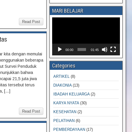
MARI BELAJAR
Video
Read Post
Player
tas
00:00
01:45
tar kita dengan memulai
 menggunakan beberapa
Categories
rut Survei Penduduk
enunjukkan bahwa
ARTIKEL
(8)
capai 21,5 juta jiwa
tas tersebut terus
DIAKONIA
(13)
a, […]
IBADAH KELUARGA
(2)
KARYA NYATA
(30)
Read Post
KESEHATAN
(2)
PELATIHAN
(6)
PEMBERDAYAAN
(17)