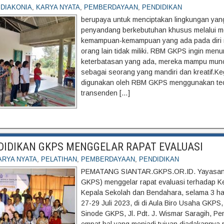
DIAKONIA
,
KARYA NYATA
,
PEMBERDAYAAN
,
PENDIDIKAN
berupaya untuk menciptakan lingkungan yang 
penyandang berkebutuhan khusus melalui 
kemampuan-kemampuan yang ada pada diri 
orang lain tidak miliki. RBM GKPS ingin menu
keterbatasan yang ada, mereka mampu munc
sebagai seorang yang mandiri dan kreatif.Ke
digunakan oleh RBM GKPS menggunakan teori
transenden […]
DIDIKAN GKPS MENGGELAR RAPAT EVALUASI
ARYA NYATA
,
PELATIHAN
,
PEMBERDAYAAN
,
PENDIDIKAN
PEMATANG SIANTAR.GKPS.OR.ID. Yayasan 
GKPS) menggelar rapat evaluasi terhadap Ke
Kepala Sekolah dan Bendahara, selama 3 har
27-29 Juli 2023, di di Aula Biro Usaha GKPS
Sinode GKPS, Jl. Pdt. J. Wismar Saragih, Pe